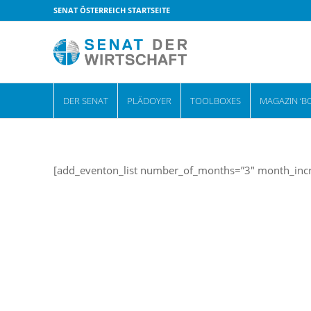
SENAT ÖSTERREICH STARTSEITE
DER SENAT
PLÄDOYER
TOOLBOXES
MAGAZIN ‘B
[add_eventon_list number_of_months=”3″ month_incr