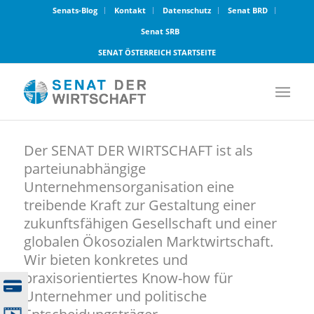
Senats-Blog
Kontakt
Datenschutz
Senat BRD
Senat SRB
SENAT ÖSTERREICH STARTSEITE
Der SENAT DER WIRTSCHAFT ist als
parteiunabhängige
Unternehmensorganisation eine
treibende Kraft zur Gestaltung einer
zukunftsfähigen Gesellschaft und einer
globalen Ökosozialen Marktwirtschaft.
Wir bieten konkretes und
praxisorientiertes Know-how für
Unternehmer und politische