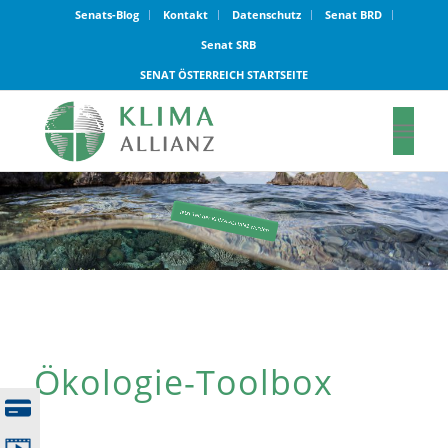
Senats-Blog
Kontakt
Datenschutz
Senat BRD
Senat SRB
SENAT ÖSTERREICH STARTSEITE
Ökologie-Toolbox