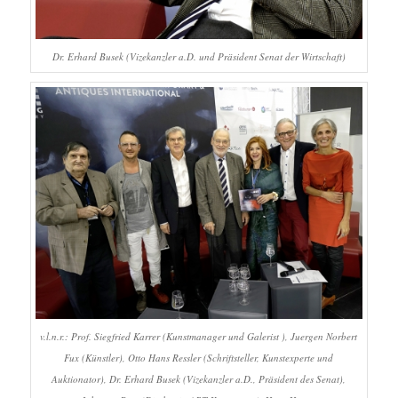
Dr. Erhard Busek (Vizekanzler a.D. und Präsident Senat der Wirtschaft)
v.l.n.r.: Prof. Siegfried Karrer (Kunstmanager und Galerist ), Juergen Norbert
Fux (Künstler), Otto Hans Ressler (Schriftsteller, Kunstexperte und
Auktionator), Dr. Erhard Busek (Vizekanzler a.D., Präsident des Senat),