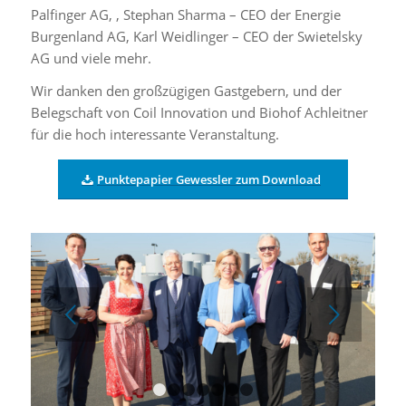
Palfinger AG, , Stephan Sharma – CEO der Energie
Burgenland AG, Karl Weidlinger – CEO der Swietelsky
AG und viele mehr.
Wir danken den großzügigen Gastgebern, und der
Belegschaft von Coil Innovation und Biohof Achleitner
für die hoch interessante Veranstaltung.
Punktepapier Gewessler zum Download
Weiter
1
2
3
4
5
6
7