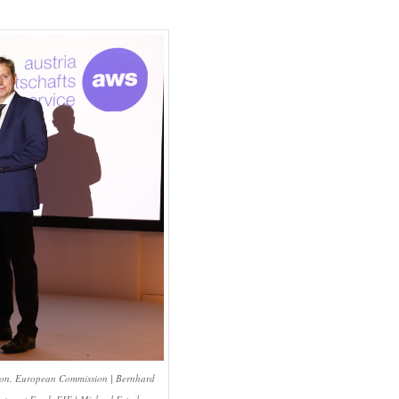
ation, European Commission | Bernhard