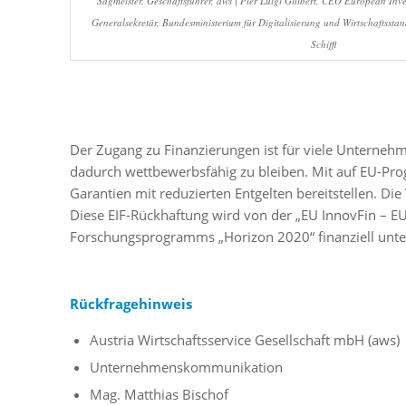
Sagmeister, Geschäftsführer, aws | Pier Luigi Gilibert, CEO European Inv
Generalsekretär, Bundesministerium für Digitalisierung und Wirtschaftsstan
Schiffl
Der Zugang zu Finanzierungen ist für viele Unterne
dadurch wettbewerbsfähig zu bleiben. Mit auf EU-Pr
Garantien mit reduzierten Entgelten bereitstellen. D
Diese EIF-Rückhaftung wird von der „EU InnovFin – EU-
Forschungsprogramms „Horizon 2020“ finanziell unter
Rückfragehinweis
Austria Wirtschaftsservice Gesellschaft mbH (aws)
Unternehmenskommunikation
Mag. Matthias Bischof