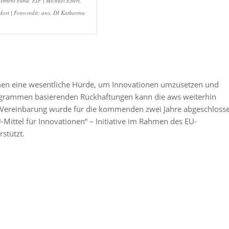
estment Fund. EIF | Michael Esterl,
dort | Fotocredit: aws, DI Katharina
hmen eine wesentliche Hürde, um Innovationen umzusetzen und
ogrammen basierenden Rückhaftungen kann die aws weiterhin
ie Vereinbarung wurde für die kommenden zwei Jahre abgeschloss
Mittel für Innovationen“ – Initiative im Rahmen des EU-
stützt.