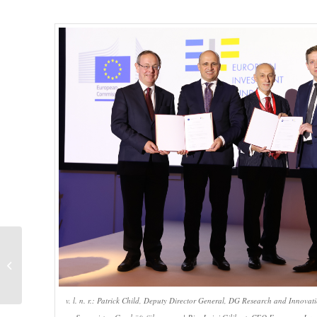
Schwerpunkt
Gesundheit | GESUND
IM JOB – 10 TIPPS
v. l. n. r.: Patrick Child, Deputy Director General, DG Research and Innov