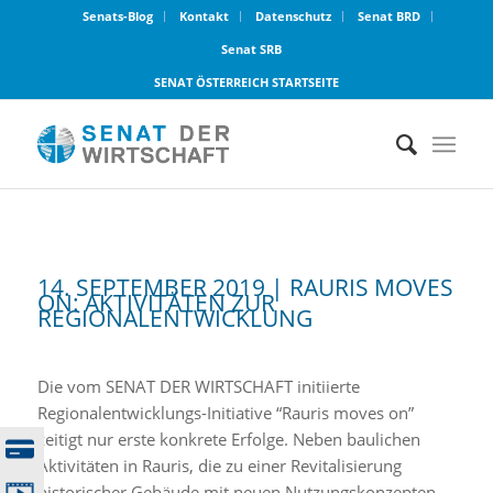
Senats-Blog
Kontakt
Datenschutz
Senat BRD
Senat SRB
SENAT ÖSTERREICH STARTSEITE
14. SEPTEMBER 2019 | RAURIS MOVES
ON: AKTIVITÄTEN ZUR
REGIONALENTWICKLUNG
Die vom SENAT DER WIRTSCHAFT initiierte
Regionalentwicklungs-Initiative “Rauris moves on”
zeitigt nur erste konkrete Erfolge. Neben baulichen
Aktivitäten in Rauris, die zu einer Revitalisierung
historischer Gebäude mit neuen Nutzungskonzepten