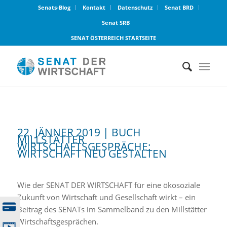
Senats-Blog
Kontakt
Datenschutz
Senat BRD
Senat SRB
SENAT ÖSTERREICH STARTSEITE
22. JÄNNER 2019 | BUCH
MILLSTÄTTER
WIRTSCHAFTSGESPRÄCHE:
WIRTSCHAFT NEU GESTALTEN
Wie der SENAT DER WIRTSCHAFT für eine ökosoziale
Zukunft von Wirtschaft und Gesellschaft wirkt – ein
Beitrag des SENATs im Sammelband zu den Millstätter
Wirtschaftsgesprächen.