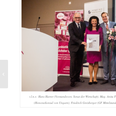
21. OKTOBER 2019 | BÖRSE SOCIAL
MAGAZINE: IMPACT INVESTING
v.l.n.r.: Hans Harrer (Vorstandsvors. Senat der Wirtschaft), Mag. Anita
(Honorarkonsul von Ungarn), Friedrich Greisberger (GF Mittelstan