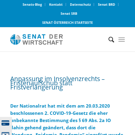
Senats-Blog
Kontakt
Datenschutz
Senat BRD
Senat SRB
SENAT ÖSTERREICH STARTSEITE
Anpassung im Insolvenzrechts –
Fristenaufschub statt
Fristverlängerung
Der Nationalrat hat mit dem am 20.03.2020
beschlossenen 2. COVID-19-Gesetz die eher
unbekannte Bestimmung des § 69 Abs. 2a IO
dahin gehend geändert, dass dort die
Wendung „Epidemie, Pandemie“ eingefügt wurde.