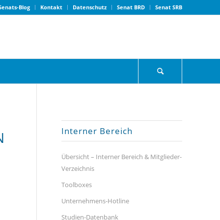
Senats-Blog
Kontakt
Datenschutz
Senat BRD
Senat SRB
Interner Bereich
N
Übersicht – Interner Bereich & Mitglieder-
Verzeichnis
Toolboxes
Unternehmens-Hotline
Studien-Datenbank