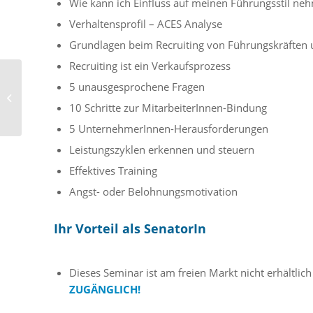
Wie kann ich Einfluss auf meinen Führungsstil ne
Verhaltensprofil – ACES Analyse
Grundlagen beim Recruiting von Führungskräften 
Recruiting ist ein Verkaufsprozess
Bösmüller Print
5 unausgesprochene Fragen
Management |
KOSTENLOSER
10 Schritte zur MitarbeiterInnen-Bindung
DRUCKSORTEN-CHECK
5 UnternehmerInnen-Herausforderungen
Leistungszyklen erkennen und steuern
Effektives Training
Angst- oder Belohnungsmotivation
Ihr Vorteil als SenatorIn
Dieses Seminar ist am freien Markt nicht erhältli
ZUGÄNGLICH!