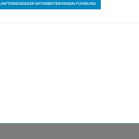
UKUNFTSWEISENDER MITARBEITER/INNEN-FÜHRUNG