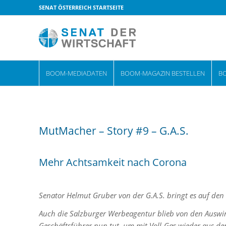
SENAT ÖSTERREICH STARTSEITE
BOOM-MEDIADATEN
BOOM-MAGAZIN BESTELLEN
B
MutMacher – Story #9 – G.A.S.
Mehr Achtsamkeit nach Corona
Senator Helmut Gruber von der G.A.S. bringt es auf den 
Auch die Salzburger Werbeagentur blieb von den Ausw
Geschäftsführer nun tut, um mit Voll-Gas wieder aus der K