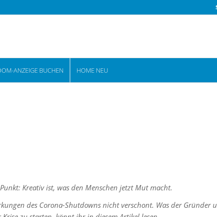
OOM-ANZEIGE BUCHEN
HOME NEU
Punkt: Kreativ ist, was den Menschen jetzt Mut macht.
irkungen des Corona-Shutdowns nicht verschont. Was der Gründer 
rise zu starten, könnt ihr in diesem Artikel lesen.