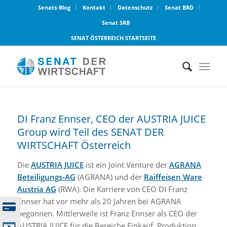
Senats-Blog
Kontakt
Datenschutz
Senat BRD
Senat SRB
SENAT ÖSTERREICH STARTSEITE
DI Franz Ennser, CEO der AUSTRIA JUICE
Group wird Teil des SENAT DER
WIRTSCHAFT Österreich
Die
AUSTRIA JUICE
ist ein Joint Venture der
AGRANA
Beteiligungs-AG
(AGRANA) und der
Raiffeisen Ware
Austria AG
(RWA). Die Karriere von CEO DI Franz
Ennser hat vor mehr als 20 Jahren bei AGRANA
begonnen. Mittlerweile ist Franz Ennser als CEO der
AUSTRIA JUICE für die Bereiche Einkauf, Produktion,