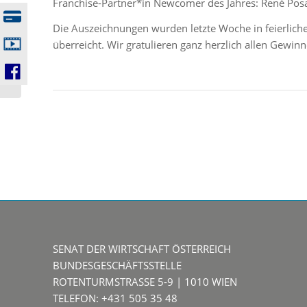
Franchise-Partner*in Newcomer des Jahres: René Pos
Die Auszeichnungen wurden letzte Woche in feierliche
überreicht. Wir gratulieren ganz herzlich allen Gewi
2022-Nr.2 | FLEXIBLE
KAPITALGESELLSCHAFT – JETZT!
SENAT DER WIRTSCHAFT ÖSTERREICH
BUNDESGESCHÄFTSSTELLE
ROTENTURMSTRASSE 5-9 | 1010 WIEN
TELEFON: +431 505 35 48