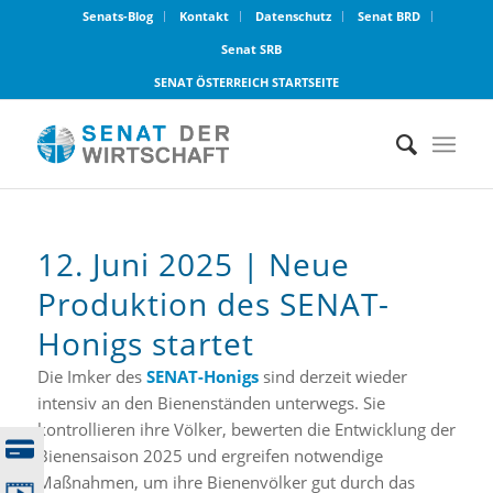
Senats-Blog
Kontakt
Datenschutz
Senat BRD
Senat SRB
SENAT ÖSTERREICH STARTSEITE
12. Juni 2025 | Neue
Produktion des SENAT-
Honigs startet
Die Imker des
SENAT-Honigs
sind derzeit wieder
intensiv an den Bienenständen unterwegs. Sie
kontrollieren ihre Völker, bewerten die Entwicklung der
Bienensaison 2025 und ergreifen notwendige
Maßnahmen, um ihre Bienenvölker gut durch das