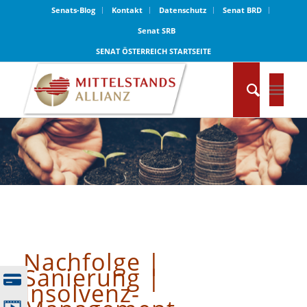
Senats-Blog
Kontakt
Datenschutz
Senat BRD
Senat SRB
SENAT ÖSTERREICH STARTSEITE
Nachfolge |
Sanierung |
Insolvenz-