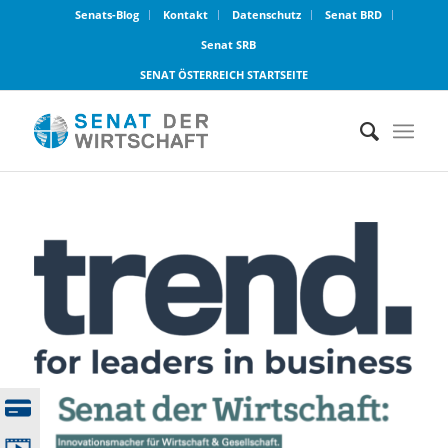
Senats-Blog
Kontakt
Datenschutz
Senat BRD
Senat SRB
SENAT ÖSTERREICH STARTSEITE