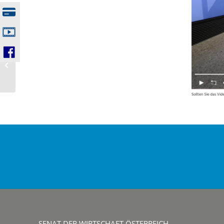
23. Mai 2025 |
Partyflair und ein
neuer Beachbereich in
der „Wolke7“
SENAT DER WIRTSCHAFT ÖSTERREICH