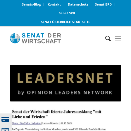
Senats-Blog
Kontakt
Datenschutz
Senat BRD
Senat SRB
SENAT ÖSTERREICH STARTSEITE