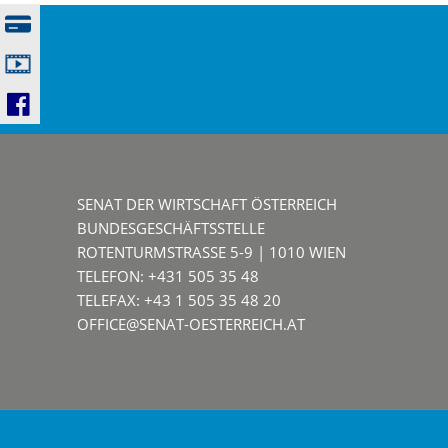
22. Juli 2024 |
Medianet: Senat der
Wirtschaft begrüßt
Ende der grünen P...
SENAT DER WIRTSCHAFT ÖSTERREICH
BUNDESGESCHÄFTSSTELLE
ROTENTURMSTRASSE 5-9 | 1010 WIEN
TELEFON: +431 505 35 48
TELEFAX: +43 1 505 35 48 20
OFFICE@SENAT-OESTERREICH.AT