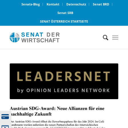
Senats-Blog
Kontakt
Datenschutz
Senat BRD
Senat SRB
SENAT ÖSTERREICH STARTSEITE