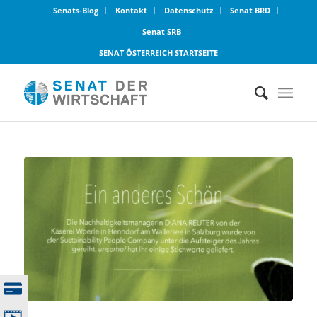
Senats-Blog
Kontakt
Datenschutz
Senat BRD
Senat SRB
SENAT ÖSTERREICH STARTSEITE