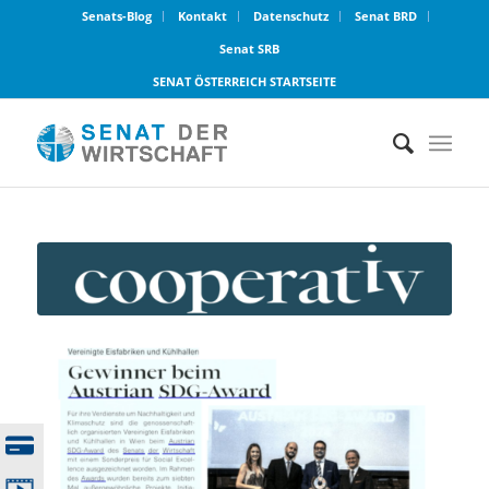
Senats-Blog
Kontakt
Datenschutz
Senat BRD
Senat SRB
SENAT ÖSTERREICH STARTSEITE