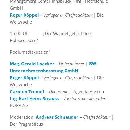
Management Center Innsbruck – Int. Hochschule
GmbH
Roger Köppel
–
Verleger u. Chefredakteur
| Die
Weltwoche
15.00 Uhr „Der Wandel gehört den
Rulebreakern“
Podiumsdiskussion“
Mag. Gerald Loacker
–
Unternehmer
|
BWI
Unternehmensberatung GmbH
Roger Köppel
–
Verleger u. Chefredakteur
| Die
Weltwoche
Carmen Tremel
–
Ökonomin
| Agenda Austria
Ing. Karl-Heinz Strauss
–
Vorstandsvorsitzender
|
PORR AG
Moderation:
Andreas Schnauder
–
Chefredakteur
|
Der Pragmaticus